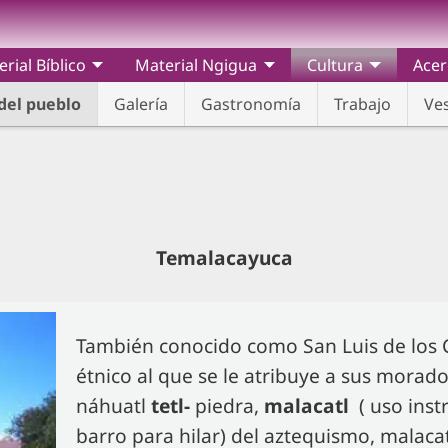
rial Bíblico
Material Ngigua
Cultura
Acer
del pueblo
Galería
Gastronomía
Trabajo
Ve
Temalacayuca
También conocido como San Luis de los 
étnico al que se le atribuye a sus morado
náhuatl
tetl-
piedra,
malacatl
( uso ins
barro para hilar) del aztequismo, malaca