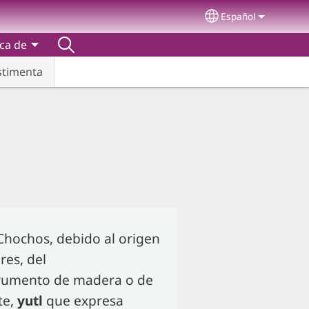
Español
Select your lang
ca de
stimenta
Chochos, debido al origen
res, del
trumento de madera o de
te,
yutl
que expresa