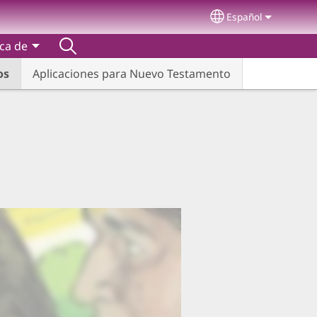
Español
Select your lang
ca de
os
Aplicaciones para Nuevo Testamento