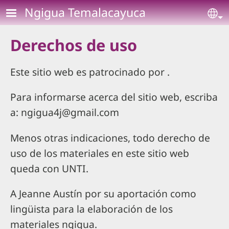
Pasar al contenido principal
Ngigua Temalacayuca
Se
Derechos de uso
Este sitio web es patrocinado por
.
Para informarse acerca del sitio web, escriba
a:
ngigua4j@gmail.com
Menos otras indicaciones, todo derecho de
uso de los materiales en este sitio web
queda con UNTI.
A Jeanne Austín por su aportación como
lingüista para la elaboración de los
materiales ngigua.