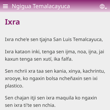
Pasar al contenido principal
Ngigua Temalacayuca
Se
Ixra
Ixra nche'e sen tjajna San Luis Temalcayuca,
Ixra kataon inki, tenga sen ijma, noa, ijna, jai
kaxun tenga sen xutí, ika falfa.
Sen nchrii xra taa sen kania, xinya, kachrintu,
xrooye, ko ngaxin bolsa ncheñaxin sen ixi
plastico.
Sen chajan itji sen ixra maquila ko ngaxin
sen ixra ti'te sen nchia.