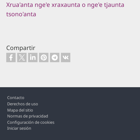
Xrua'anta nge'e xraxaunta o nge'e tjaunta
tsono'anta
Compartir
Footer
Contacto
Derechos de uso
Mapa del sitio
Normas de privacidad
Configuración de cookies
Iniciar sesión