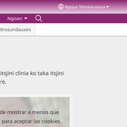
Ngigua Temalacayuca
Select your language
Ngisen
Xrosundauxini
sjini clinia ko taka itsjini
e'e.
ede mostrar a menos que
 para aceptar las cookies.