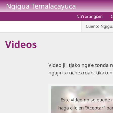
Pasar al contenido principal
Ngigua Temalacayuca
Nti'i xrangixin
C
Cuento Ngigu
Videos
Video ji'i tjako nge'e tonda n
ngajin xi nchexroan, tika'o 
Este video no se puede
haga clic en "Aceptar" pa