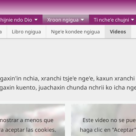
hijnie ndo Dio
Xroon ngigua
Ti nche'e chujni
a
Libro ngigua
Nge'e kondee ngigua
Videos
gaxin'in nchia, xranchi tsje'e nge'e, kaxun xranchi it
ngaxin kuento, juachaxin chunda nchrii ko icha ng
 mostrar a menos que
Este video no se pu
ra aceptar las cookies.
haga clic en "Aceptar"