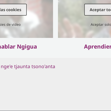
las cookies
Aceptar to
kies de vídeo
Aceptar solo
hablar Ngigua
Aprendie
 nge'e tjaunta tsono'anta